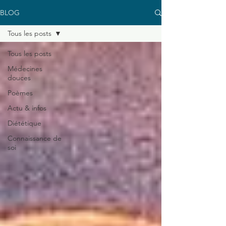
BLOG
Tous les posts
Tous les posts
Médecines
douces
Poèmes
Actu & infos
Diététique
Connaissance de
soi