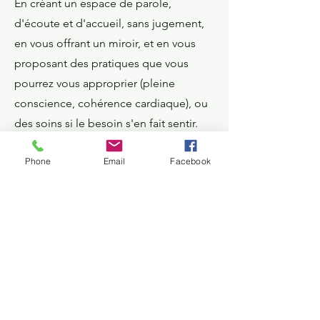
En créant un espace de parole,
d'écoute et d'accueil, sans jugement,
en vous offrant un miroir, et en vous
proposant des pratiques que vous
pourrez vous approprier (pleine
conscience, cohérence cardiaque), ou
des soins si le besoin s'en fait sentir.
Phone
Email
Facebook
Mon approche - la
psychothérapie analytique
Comme la psychanalyse, la
psychothérapie analytique se base sur
une idée fondamentale : l’existence de
l’inconscient comme épicentre de la
vie. C’est de lui que découle la vie
quotidienne et consciente.