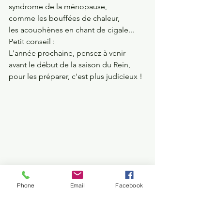
syndrome de la ménopause, 
comme les bouffées de chaleur, 
les acouphènes en chant de cigale...
Petit conseil :
L'année prochaine, pensez à venir 
avant le début de la saison du Rein, 
pour les préparer, c'est plus judicieux ! 
Un petit exercice de Qi gong pour 
Phone
Email
Facebook
renforcer le Rein en plein hiver :
https://youtu.be/UtNJVPUZGrs