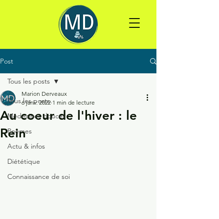
Post
Tous les posts
Marion Derveaux
Tous les posts
6 janv. 2022
1 min de lecture
Au coeur de l'hiver : le
Médecines douces
Rein
Poèmes
Actu & infos
Diététique
Connaissance de soi